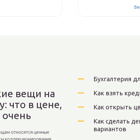
Бе
Бухгалтерия д
кие вещи на
Как взять кред
: что в цене,
Как открыть ц
е очень
Как сделать де
вариантов
ещам относятся ценные
ты коллекционирования.