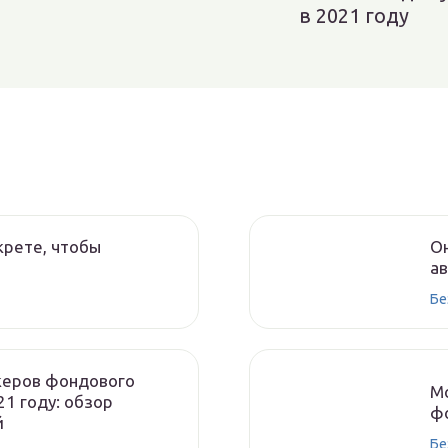
в 2021 году
крете, чтобы
О
а
Бе
керов фондового
Мо
21 году: обзор
фо
й
Бе