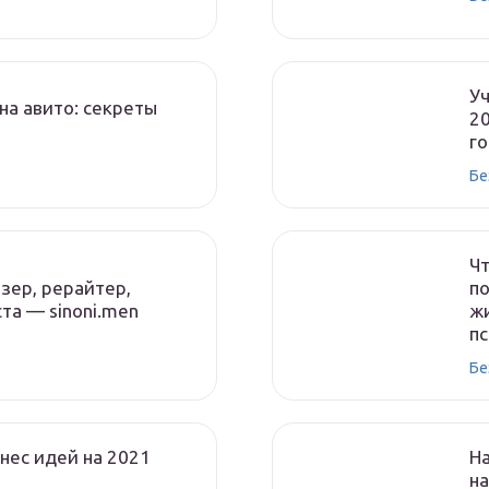
У
на авито: секреты
20
го
Бе
Чт
зер, рерайтер,
по
та — sinoni.men
ж
п
Бе
нес идей на 2021
На
на