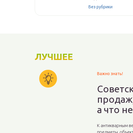
Без рубрики
ЛУЧШЕЕ
Важно знать!
Советс
продажу
а что н
К антикварным в
предметы, объек