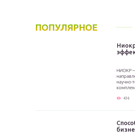
ПОПУЛЯРНОЕ
Ниокр
эффе
НИОКР —
направле
научно-т
комплекс
436
Спосо
бизне