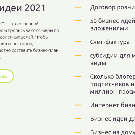
идеи 2021
Договор розн
50 бизнес иде
ИП — это основной
вложениями
ором прописываются меры по
авленных целей. Чтобы
Счет-фактура
ния инвесторов,
отно составить бизнес-план.
​субсидии для 
.
виды
Сколько блоге
ЛЕЕ
подписчиков и
миллион просм
Интернет бизне
Бизнес идеи д
Бизнес на дому