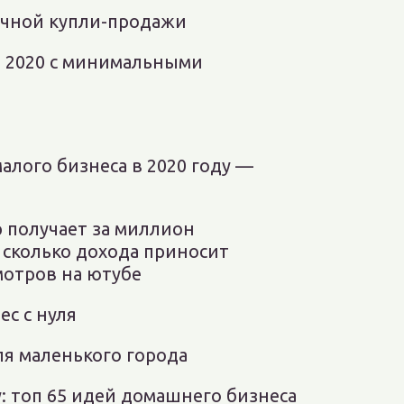
ичной купли-продажи
й 2020 с минимальными
малого бизнеса в 2020 году —
р получает за миллион
 сколько дохода приносит
отров на ютубе
с с нуля
ля маленького города
: топ 65 идей домашнего бизнеса