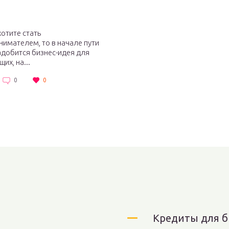
хотите стать
имателем, то в начале пути
добится бизнес-идея для
их, на...
0
0
Кредиты для б