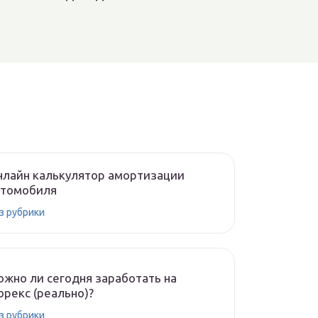
нлайн калькулятор амортизации
втомобиля
з рубрики
жно ли сегодня заработать на
рекс (реально)?
з рубрики