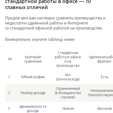
стандартной работы в офисе — 10
главных отличий
Предлагаем вам наглядно сравнить преимущества и
недостатки удаленной работы в Интернете
со стандартной офисной работой на производстве.
Внимательно изучите таблицу ниже:
Стандартная
Критерий
работа в офисе
Удаленная раб
№
сравнения
и на
фриланс
производстве
Нет
1
Гибкий график
Есть
(почти всегда)
Ограниченный
Неограничен
2
Размер дохода
(в большинстве
(прогрессиру
случаев)
Динамика роста
3
Низкая
Высокая
дохода