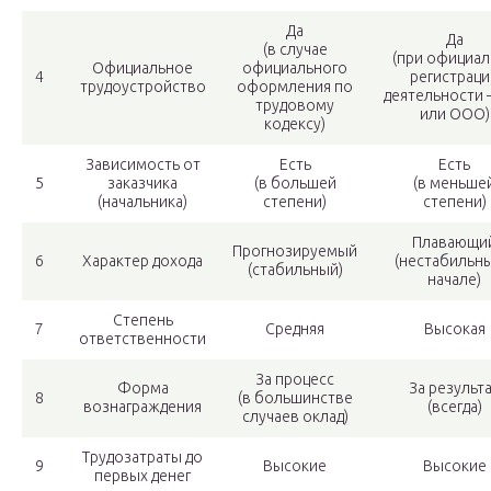
Да
Да
(в случае
(при официа
Официальное
официального
4
регистраци
трудоустройство
оформления по
деятельности
трудовому
или ООО)
кодексу)
Зависимость от
Есть
Есть
5
заказчика
(в большей
(в меньше
(начальника)
степени)
степени)
Плавающи
Прогнозируемый
6
Характер дохода
(нестабильны
(стабильный)
начале)
Степень
7
Средняя
Высокая
ответственности
За процесс
Форма
За результ
8
(в большинстве
вознаграждения
(всегда)
случаев оклад)
Трудозатраты до
9
Высокие
Высокие
первых денег