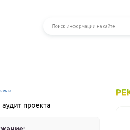
РЕ
роекта
 аудит проекта
жание: