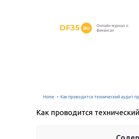
DF35
Онлайн-журнал о
RU
финансах
Home
Как проводится технический аудит п
Как проводится технический
Содер