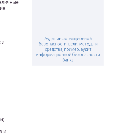
азличные
чие
Аудит информационной
ки
безопасности: цели, методы и
средства, пример. аудит
информационной безопасности
банка
и;
з и