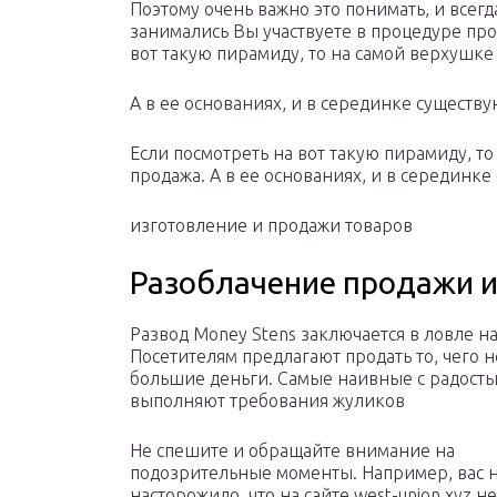
Поэтому очень важно это понимать, и всегд
занимались Вы участвуете в процедуре про
вот такую пирамиду, то на самой верхушке
А в ее основаниях, и в серединке существ
Если посмотреть на вот такую пирамиду, то
продажа. А в ее основаниях, и в серединк
изготовление и продажи товаров
Разоблачение продажи 
Развод Money Stens заключается в ловле на
Посетителям предлагают продать то, чего не
большие деньги. Самые наивные с радост
выполняют требования жуликов
Не спешите и обращайте внимание на
подозрительные моменты. Например, вас 
насторожило, что на сайте west-union.xyz 