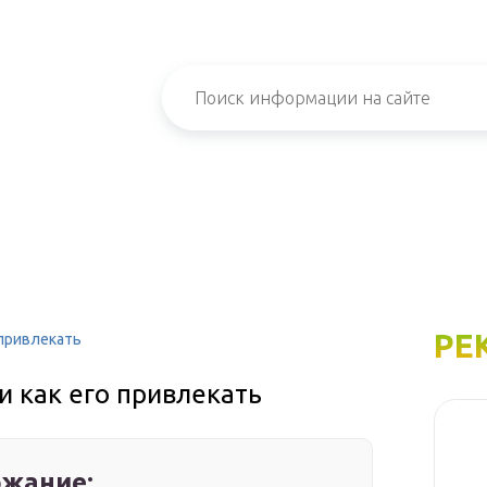
РЕ
 привлекать
и как его привлекать
жание: