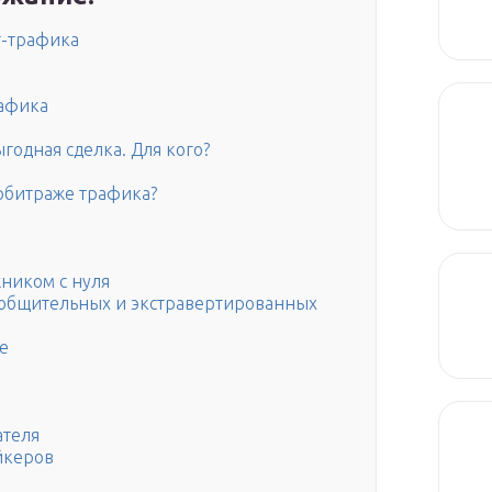
т-трафика
рафика
годная сделка. Для кого?
арбитраже трафика?
жником с нуля
 общительных и экстравертированных
е
ателя
йкеров